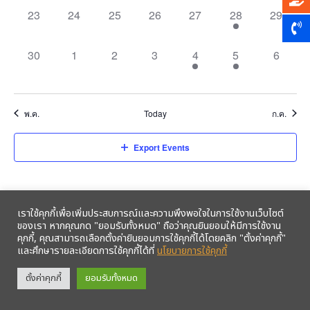
0
0
0
0
0
1
0
23
24
25
26
27
28
29
events,
events,
events,
events,
events,
event,
events,
0
0
0
0
1
1
0
30
1
2
3
4
5
6
events,
events,
events,
events,
event,
event,
events,
พ.ค.
Today
ก.ค.
Export Events
เราใช้คุกกี้เพื่อเพิ่มประสบการณ์และความพึงพอใจในการใช้งานเว็บไซต์
ของเรา หากคุณกด "ยอมรับทั้งหมด" ถือว่าคุณยินยอมให้มีการใช้งาน
คุกกี้, คุณสามารถเลือกตั้งค่ายินยอมการใช้คุกกี้ได้โดยคลิก "ตั้งค่าคุกกี้"
และศึกษารายละเอียดการใช้คุกกี้ได้ที่
นโยบายการใช้คุกกี้
รับข้อมูลข่าวสารจากสหกรณ์ฯ ผ่าน LINE ก่อนใคร คลิก!
ตั้งค่าคุกกี้
ยอมรับทั้งหมด