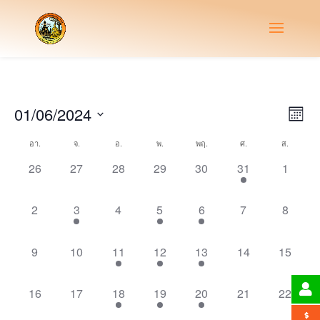
Vie
Eve
01/06/2024
Month
Vie
Nav
Select
Nav
Calendar
อา.
จ.
อ.
พ.
พฤ.
ศ.
ส.
date.
of
0
0
0
0
0
1
0
26
27
28
29
30
31
1
Events
events,
events,
events,
events,
events,
event,
events,
0
1
0
1
1
0
0
2
3
4
5
6
7
8
events,
event,
events,
event,
event,
events,
events,
0
0
1
1
1
0
0
9
10
11
12
13
14
15
events,
events,
event,
event,
event,
events,
events,
0
0
1
1
1
0
0
16
17
18
19
20
21
22
events,
events,
event,
event,
event,
events,
events,