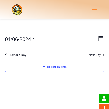
Vie
Eve
01/06/2024
Day
Vie
Nav
Select
Nav
date.
Previous Day
Next Day
Export Events