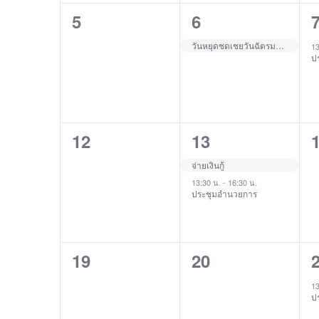
0
1
5
6
events,
event,
e
วันหยุดชดเชยวันฉัตรมงคล
13
ปร
0
2
12
13
events,
events,
e
จ่ายเงินกู้
13:30 น.
-
16:30 น.
ประชุมอำนวยการ
0
0
19
20
events,
events,
e
13
ปร