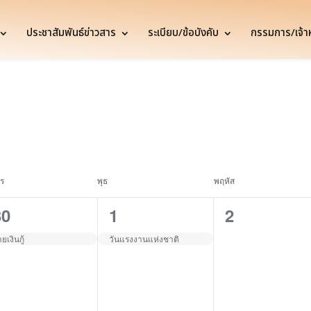
ประชาสัมพันธ์ข่าวสาร
ระเบียบ/ข้อบังคับ
กรรมการ/เจ้าหน
าร
พุธ
พฤหัส
1
1
0
30
1
2
vent,
event,
events,
ายเงินกู้
วันแรงงานแห่งชาติ