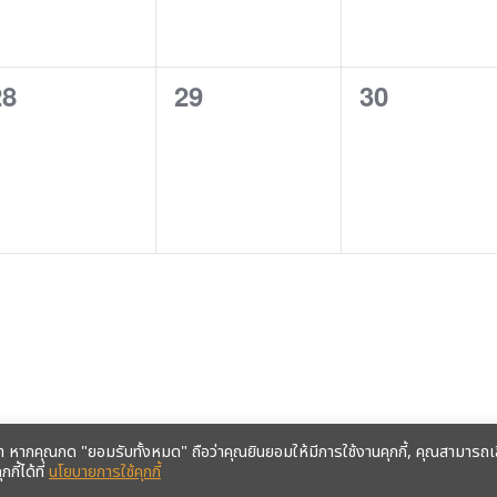
0
0
0
28
29
30
vents,
events,
events,
า หากคุณกด "ยอมรับทั้งหมด" ถือว่าคุณยินยอมให้มีการใช้งานคุกกี้, คุณสามารถเ
 LINE ก่อนใคร คลิก!
กี้ได้ที่
นโยบายการใช้คุกกี้