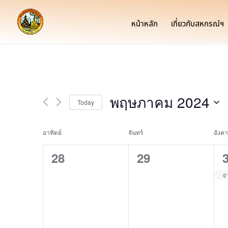
หน้าหลัก
เกี่ยวกับสหกรณ์ฯ
พฤษภาคม 2024
Today
Select
date.
Calendar
อาทิตย์
จันทร์
อังค
of
0
0
28
29
Events
events,
events,
e
จ่