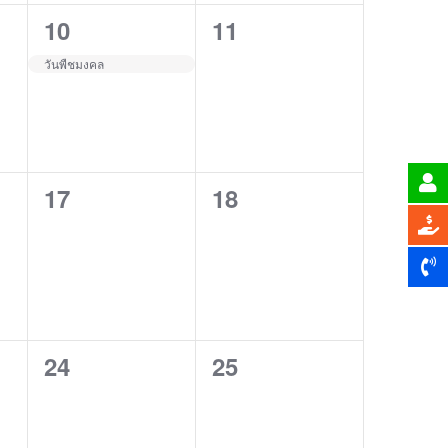
1
0
10
11
event,
events,
วันพืชมงคล
0
0
17
18
events,
events,
0
0
24
25
events,
events,