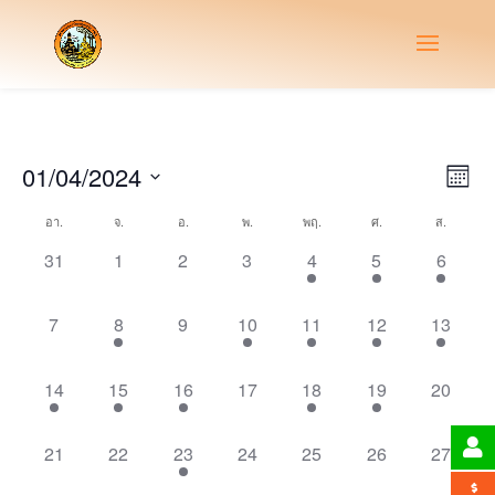
Vie
Eve
01/04/2024
Month
Vie
Nav
Select
Nav
Calendar
อา.
จ.
อ.
พ.
พฤ.
ศ.
ส.
date.
of
0
0
0
0
1
1
1
31
1
2
3
4
5
6
Events
events,
events,
events,
events,
event,
event,
event,
0
1
0
1
2
1
1
7
8
9
10
11
12
13
events,
event,
events,
event,
events,
event,
event,
1
1
1
0
1
1
0
14
15
16
17
18
19
20
event,
event,
event,
events,
event,
event,
events,
0
0
1
0
0
0
0
21
22
23
24
25
26
27
events,
events,
event,
events,
events,
events,
events,