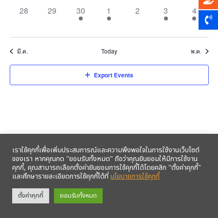
0
0
1
1
0
1
1
28
29
30
1
2
3
4
events,
events,
event,
event,
events,
event,
event,
มี.ค.
Today
พ.ค.
Export Events
เราใช้คุกกี้เพื่อเพิ่มประสบการณ์และความพึงพอใจในการใช้งานเว็บไซต์
ของเรา หากคุณกด "ยอมรับทั้งหมด" ถือว่าคุณยินยอมให้มีการใช้งาน
คุกกี้, คุณสามารถเลือกตั้งค่ายินยอมการใช้คุกกี้ได้โดยคลิก "ตั้งค่าคุกกี้"
และศึกษารายละเอียดการใช้คุกกี้ได้ที่
นโยบายการใช้คุกกี้
รับข้อมูลข่าวสารจากสหกรณ์ฯ ผ่าน LINE ก่อนใคร คลิก!
ตั้งค่าคุกกี้
ยอมรับทั้งหมด