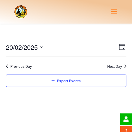
Vie
Eve
20/02/2025
Day
Vie
Nav
Select
Nav
date.
Previous Day
Next Day
Export Events