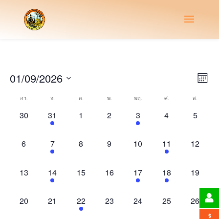
Vie
Eve
01/09/2026
Month
Vie
Nav
Select
Nav
Calendar
อา.
จ.
อ.
พ.
พฤ.
ศ.
ส.
date.
of
0
1
0
0
1
0
0
30
31
1
2
3
4
5
Events
events,
event,
events,
events,
event,
events,
events,
0
1
0
0
0
2
0
6
7
8
9
10
11
12
events,
event,
events,
events,
events,
events,
events,
0
1
0
0
1
1
0
13
14
15
16
17
18
19
events,
event,
events,
events,
event,
event,
events,
0
0
1
0
0
0
0
20
21
22
23
24
25
26
events,
events,
event,
events,
events,
events,
events,