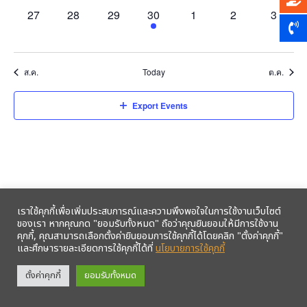
0
0
0
1
0
0
0
27
28
29
30
1
2
3
events,
events,
events,
event,
events,
events,
events,
ส.ค.
Today
ต.ค.
Export Events
เราใช้คุกกี้เพื่อเพิ่มประสบการณ์และความพึงพอใจในการใช้งานเว็บไซต์
ของเรา หากคุณกด "ยอมรับทั้งหมด" ถือว่าคุณยินยอมให้มีการใช้งาน
คุกกี้, คุณสามารถเลือกตั้งค่ายินยอมการใช้คุกกี้ได้โดยคลิก "ตั้งค่าคุกกี้"
และศึกษารายละเอียดการใช้คุกกี้ได้ที่
นโยบายการใช้คุกกี้
รับข้อมูลข่าวสารจากสหกรณ์ฯ ผ่าน LINE ก่อนใคร คลิก!
ตั้งค่าคุกกี้
ยอมรับทั้งหมด