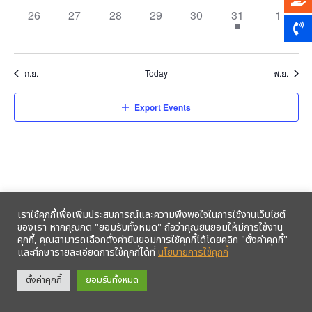
0
0
0
0
0
1
0
26
27
28
29
30
31
1
events,
events,
events,
events,
events,
event,
events,
ก.ย.
Today
พ.ย.
Export Events
เราใช้คุกกี้เพื่อเพิ่มประสบการณ์และความพึงพอใจในการใช้งานเว็บไซต์
ของเรา หากคุณกด "ยอมรับทั้งหมด" ถือว่าคุณยินยอมให้มีการใช้งาน
คุกกี้, คุณสามารถเลือกตั้งค่ายินยอมการใช้คุกกี้ได้โดยคลิก "ตั้งค่าคุกกี้"
และศึกษารายละเอียดการใช้คุกกี้ได้ที่
นโยบายการใช้คุกกี้
รับข้อมูลข่าวสารจากสหกรณ์ฯ ผ่าน LINE ก่อนใคร คลิก!
ตั้งค่าคุกกี้
ยอมรับทั้งหมด