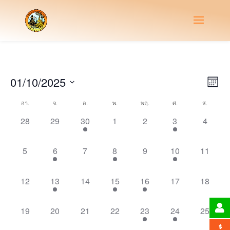
Vie
Eve
01/10/2025
Month
Vie
Nav
Select
Nav
Calendar
อา.
จ.
อ.
พ.
พฤ.
ศ.
ส.
date.
of
0
0
1
0
0
1
0
28
29
30
1
2
3
4
Events
events,
events,
event,
events,
events,
event,
events,
0
1
0
1
0
2
0
5
6
7
8
9
10
11
events,
event,
events,
event,
events,
events,
events,
0
1
0
1
1
0
0
12
13
14
15
16
17
18
events,
event,
events,
event,
event,
events,
events,
0
0
0
0
1
1
0
19
20
21
22
23
24
25
events,
events,
events,
events,
event,
event,
events,