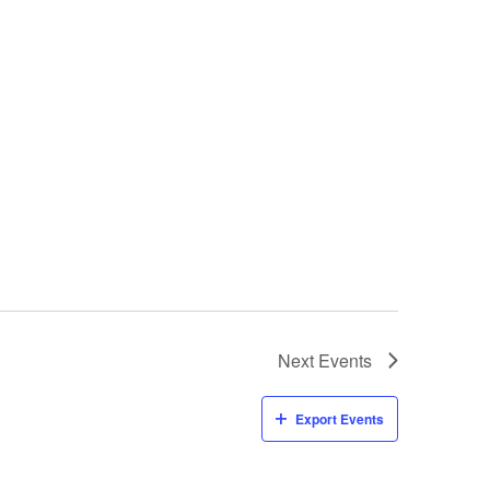
Next
Events
Export Events