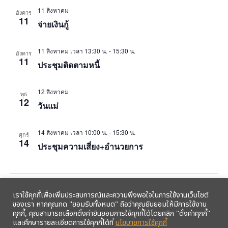
11 สิงหาคม
อังคาร
11
จ่ายเงินกู้
11 สิงหาคม เวลา 13:30 น.
-
15:30 น.
อังคาร
11
ประชุมติดตามหนี้
12 สิงหาคม
พุธ
12
วันแม่
14 สิงหาคม เวลา 10:00 น.
-
15:30 น.
ศุกร์
14
ประชุมความเสี่ยง+อำนวยการ
Events
Event
Previous
Today
Next
เราใช้คุกกี้เพื่อเพิ่มประสบการณ์และความพึงพอใจในการใช้งานเว็บไซต์
ของเรา หากคุณกด "ยอมรับทั้งหมด" ถือว่าคุณยินยอมให้มีการใช้งาน
คุกกี้, คุณสามารถเลือกตั้งค่ายินยอมการใช้คุกกี้ได้โดยคลิก "ตั้งค่าคุกกี้"
Export Events
และศึกษารายละเอียดการใช้คุกกี้ได้ที่
นโยบายการใช้คุกกี้
รับข้อมูลข่าวสารจากสหกรณ์ฯ ผ่าน LINE ก่อนใคร คลิก!