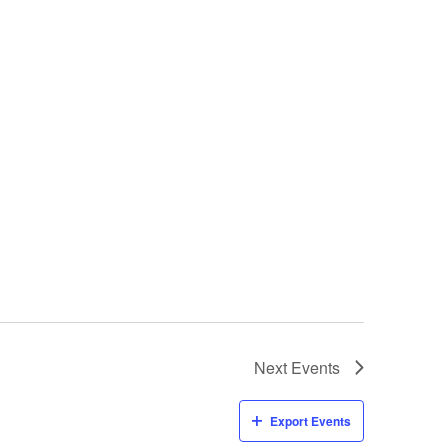
Next
Events
Export Events