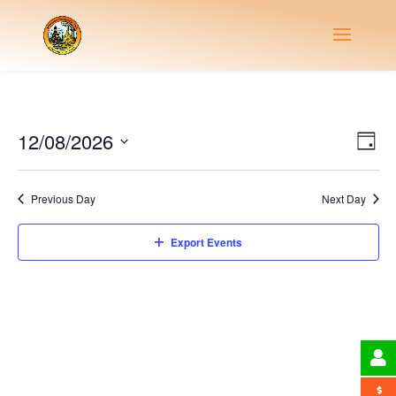
Vie
Eve
12/08/2026
Day
Vie
Nav
Select
Nav
date.
Previous Day
Next Day
Export Events