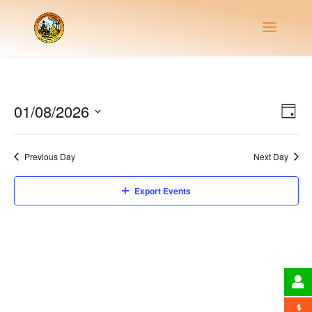
Vie
Eve
01/08/2026
Day
Vie
Nav
Select
Nav
date.
Previous Day
Next Day
Export Events