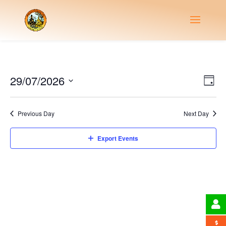
Vie
Eve
29/07/2026
Day
Vie
Nav
Select
Nav
date.
Previous Day
Next Day
Export Events