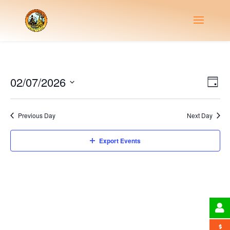
Vie
Eve
02/07/2026
Day
Vie
Nav
Select
Nav
date.
Previous Day
Next Day
Export Events