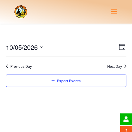
Vie
Eve
10/05/2026
Day
Vie
Nav
Select
Nav
date.
Previous Day
Next Day
Export Events