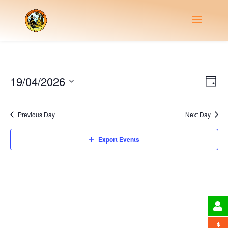
Vie
Eve
19/04/2026
Day
Vie
Nav
Select
Nav
date.
Previous Day
Next Day
Export Events