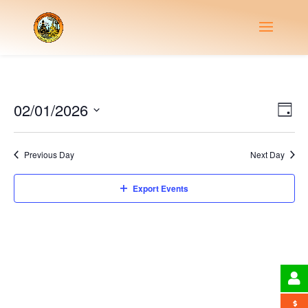
Vie
Eve
02/01/2026
Day
Vie
Nav
Select
Nav
date.
Previous Day
Next Day
Export Events