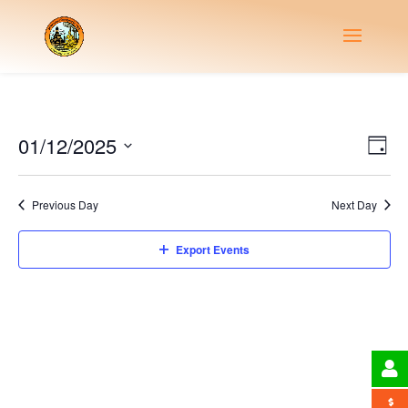
Vie
Eve
01/12/2025
Day
Vie
Nav
Select
Nav
date.
Previous Day
Next Day
Export Events