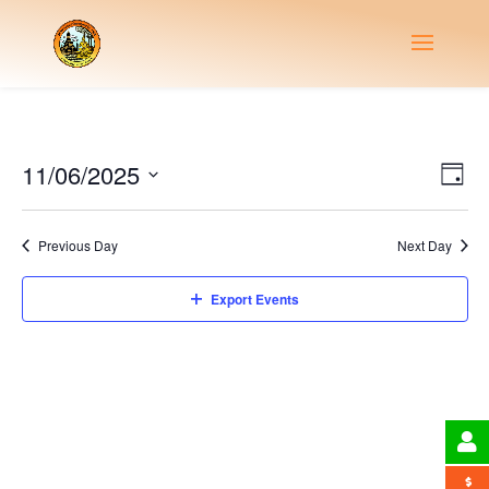
Vie
Eve
11/06/2025
Day
Vie
Nav
Select
Nav
date.
Previous Day
Next Day
Export Events