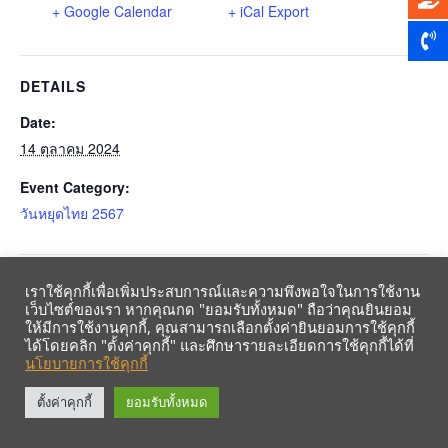
+ Google Calendar
+ iCal Export
DETAILS
Date:
14 ตุลาคม 2024
Event Category:
วันหยุดไทย 2567
ประชุม
วันคล้ายวันสวรรคตของพระบาทสมเด็จพระปรมินทรมหา
เราใช้คุกกี้เพื่อเพิ่มประสบการณ์และความพึงพอใจในการใช้งาน
เว็บไซต์ของเรา หากคุณกด "ยอมรับทั้งหมด" ถือว่าคุณยินยอม
ภูมิพลอดุลยเดชบรมนาถบพิตร
ดำเนินการ
ให้มีการใช้งานคุกกี้, คุณสามารถเลือกตั้งค่ายินยอมการใช้คุกกี้
ได้โดยคลิก "ตั้งค่าคุกกี้" และศึกษารายละเอียดการใช้คุกกี้ได้ที่
นโยบายการใช้คุกกี้
รับข้อมูลข่าวสารจากสหกรณ์ฯ ผ่าน LINE ก่อนใคร คลิก!
ตั้งค่าคุกกี้
ยอมรับทั้งหมด