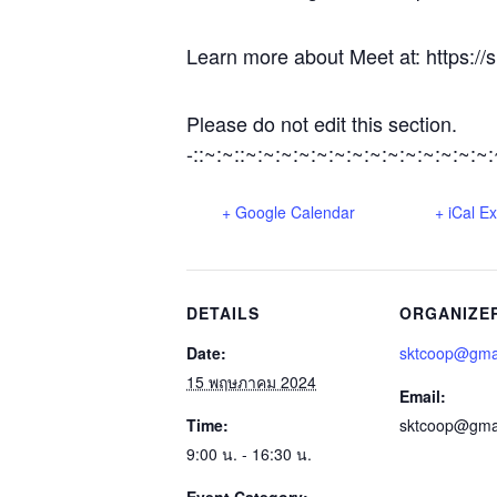
Learn more about Meet at: https:/
Please do not edit this section.
-::~:~::~:~:~:~:~:~:~:~:~:~:~:~:~:~
+ Google Calendar
+ iCal E
DETAILS
ORGANIZE
Date:
sktcoop@gma
15 พฤษภาคม 2024
Email:
Time:
sktcoop@gma
9:00 น. - 16:30 น.