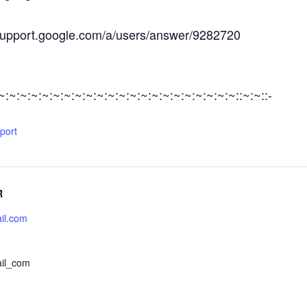
/support.google.com/a/users/answer/9282720
:~:~:~:~:~:~:~:~:~:~:~:~:~:~:~:~:~:~:~:~:~:~::~:~::-
xport
R
il.com
il_com