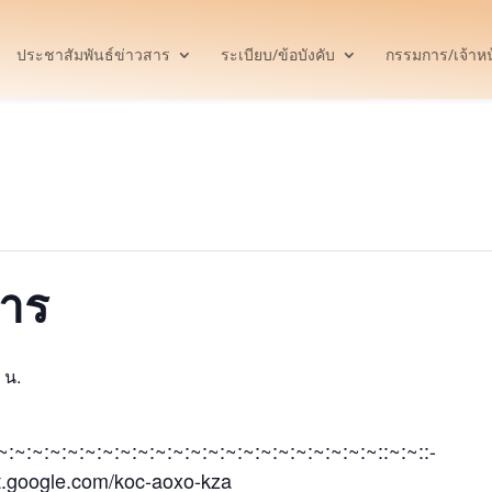
ประชาสัมพันธ์ข่าวสาร
ระเบียบ/ข้อบังคับ
กรรมการ/เจ้าหน้
การ
 น.
:~:~:~:~:~:~:~:~:~:~:~:~:~:~:~:~:~:~:~:~:~:~::~:~::-
et.google.com/koc-aoxo-kza