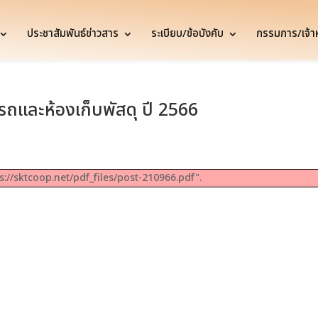
ประชาสัมพันธ์ข่าวสาร
ระเบียบ/ข้อบังคับ
กรรมการ/เจ้าหน
ถและห้องเก็บพัสดุ ปี 2566
s://sktcoop.net/pdf_files/post-210966.pdf".