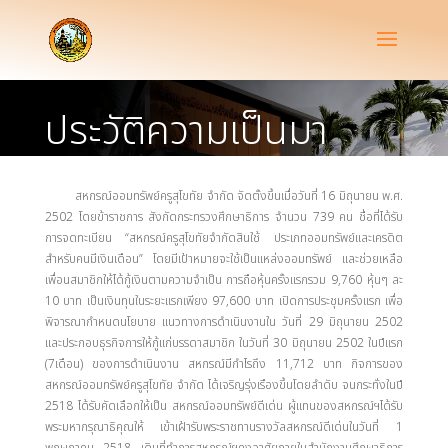
ประวัติความเป็นมา
สหกรณ์ออมทรัพย์ครูสุโขทัย จำกัด จัดตั้งขึ้นเมื่อวันที่ 16 มิถุนายน พ.ศ.
2502 โดยข้าราชการ สังกัดกระทรวงศึกษาธิการ จำนวน 739 คน ชื่อที่ได้รับ
การจดทะเบียน “สหกรณ์ครูสุโขทัยจำกัดสินใช้ ประเภทออมทรัพย์และเครดิต
สำหรับคนมีเงินเดือน” โดยมีเป้าหมายจะใช้เป็นแหล่งออมทรัพย์ และช่วยเหลือ
เพื่อนสมาชิกให้ได้กู้เงินตามความจำเป็น การถือหุ้นครั้งแรกรวม 9,760 หุ้นๆ ละ
10 บาท เป็นเงินทุนในระยะแรกเพียง 97,600 บาท เปิดการประชุมครั้งแรก เพื่อ
พิจารณากำหนดนโยบาย แนวทางการดำเนินงานใน วันที่ 29 มิถุนายน 2502
และประกอบธุรกิจการให้กู้แก่บรรดาสมาชิก ในวันที่ 30 มิถุนายน 2502 ในปีแรก
(7เดือน) ของการดำเนินงาน สหกรณ์มีกำไรถึง 11,712 บาท กิจการของ
สหกรณ์ออมทรัพย์ครูสุโขทัย จำกัด ได้เจริญรุ่งเรืองขึ้นโดยลำดับ จนกระทั่งในปี
2518 ได้รับคัดเลือกให้เป็น สหกรณ์ออมทรัพย์ดีเด่น ผู้แทนของสหกรณ์ฯได้รับ
พระมหากรุณาธิคุณให้ เข้าเฝ้ารับพระราชทานรางวัลสหกรณ์ดีเด่นในวันที่ 1