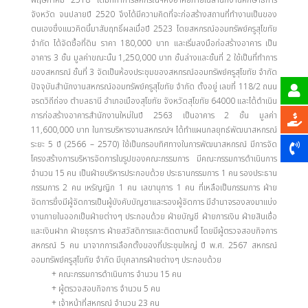
พฤษภาคม 2518 เดิมที่ทำการสหกรณ์ฯคงอาศัยภายในสำนักงานศึกษาธิการ
จังหวัด จนปลายปี 2520 จึงได้มีความคิดที่จะก่อสร้างสถานที่ทำงานเป็นของ
ตนเองซึ่งแนวคิดนี้มาสัมฤทธิ์ผลเมื่อปี 2523 โดยสหกรณ์ออมทรัพย์ครูสุโขทัย
จำกัด ได้จัดซื้อที่ดิน ราคา 180,000 บาท และเริ่มลงมือก่อสร้างอาคาร เป็น
อาคาร 3 ชั้น มูลค่าขณะนั้น 1,250,000 บาท ชั้นล่างและชั้นที่ 2 ใช้เป็นที่ทำการ
ของสหกรณ์ ชั้นที่ 3 จัดเป็นห้องประชุมของสหกรณ์ออมทรัพย์ครูสุโขทัย จำกัด
ปัจจุบันสำนักงานสหกรณ์ออมทรัพย์ครูสุโขทัย จำกัด ตั้งอยู่ เลขที่ 118/2 ถนน
จรดวิถีถ่อง ตำบลธานี อำเภอเมืองสุโขทัย จังหวัดสุโขทัย 64000 และได้ดำเนิน
การก่อสร้างอาคารสำนักงานใหม่ในปี 2563 เป็นอาคาร 2 ชั้น มูลค่า
11,600,000 บาท ในการบริหารงานสหกรณ์ฯ ได้ทำแผนกลยุทธ์พัฒนาสหกรณ์
ระยะ 5 ปี (2566 – 2570) ใช้เป็นกรอบทิศทางในการพัฒนาสหกรณ์ มีการจัด
โครงสร้างการบริหารจัดการในรูปของคณะกรรมการ มีคณะกรรมการดำเนินการ
จำนวน 15 คน เป็นฝ่ายบริหารประกอบด้วย ประธานกรรมการ 1 คน รองประธาน
กรรมการ 2 คน เหรัญญิก 1 คน เลขานุการ 1 คน ที่เหลือเป็นกรรมการ ฝ่าย
จัดการซึ่งมีผู้จัดการเป็นผู้บังคับบัญชาและรองผู้จัดการ มีอำนาจรองลงมาแบ่ง
งานภายในออกเป็นฝ่ายต่างๆ ประกอบด้วย ฝ่ายบัญชี ฝ่ายการเงิน ฝ่ายสินเชื่อ
และเงินฝาก ฝ่ายธุรการ ฝ่ายสวัสดิการและติดตามหนี้ โดยมีผู้ตรวจสอบกิจการ
สหกรณ์ 5 คน มาจากการเลือกตั้งของที่ประชุมใหญ่ ปี พ.ศ. 2567 สหกรณ์
ออมทรัพย์ครูสุโขทัย จำกัด มีบุคลากรฝ่ายต่างๆ ประกอบด้วย
+ คณะกรรมการดำเนินการ จำนวน 15 คน
+ ผู้ตรวจสอบกิจการ จำนวน 5 คน
+ เจ้าหน้าที่สหกรณ์ จำนวน 23 คน