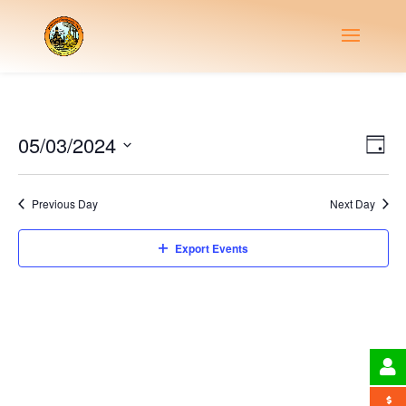
Vie
Eve
05/03/2024
Day
Vie
Nav
Select
Nav
date.
Previous Day
Next Day
Export Events