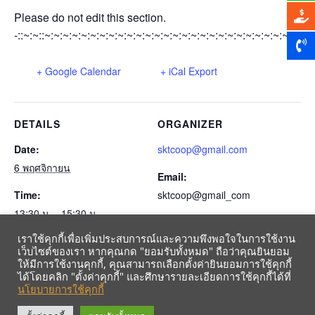
Please do not edit this section.
-::~:~::~:~:~:~:~:~:~:~:~:~:~:~:~:~:~:~:~:~:~:~:~:~:~:~:~:~:~:~:~:~
+ Google Calendar
+ iCal Export
DETAILS
ORGANIZER
Date:
sktcoop@gmail.com
6 พฤศจิกายน
Email:
Time:
sktcoop@gmail_com
13:30 น. - 15:30 น.
เราใช้คุกกี้เพื่อเพิ่มประสบการณ์และความพึงพอใจในการใช้งาน
Event Category:
เว็บไซต์ของเรา หากคุณกด "ยอมรับทั้งหมด" ถือว่าคุณยินยอม
ปฏิทินสหกรณ์-gmail-2564
ให้มีการใช้งานคุกกี้, คุณสามารถเลือกตั้งค่ายินยอมการใช้คุกกี้
ได้โดยคลิก "ตั้งค่าคุกกี้" และศึกษารายละเอียดการใช้คุกกี้ได้ที่
นโยบายการใช้คุกกี้
รับข้อมูลข่าวสารจากสหกรณ์ฯ ผ่าน LINE ก่อนใคร คลิก!
ประชุมเงินกู้
ประชุมติดตามหนี้