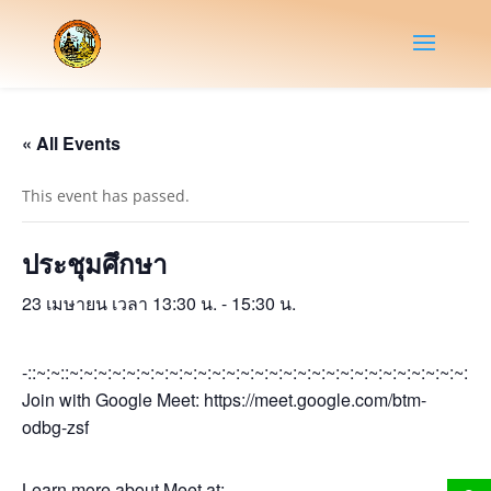
« All Events
This event has passed.
ประชุมศึกษา
23 เมษายน เวลา 13:30 น.
-
15:30 น.
-::~:~::~:~:~:~:~:~:~:~:~:~:~:~:~:~:~:~:~:~:~:~:~:~:~:~:~:~:~:~:~:~
Join with Google Meet: https://meet.google.com/btm-
odbg-zsf
Learn more about Meet at: