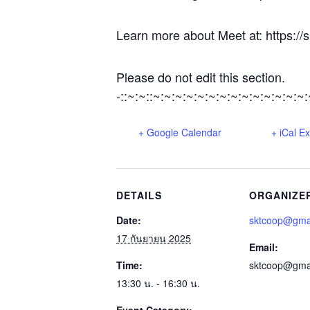
Learn more about Meet at: https:/
Please do not edit this section.
-::~:~::~:~:~:~:~:~:~:~:~:~:~:~:~:~
+ Google Calendar
+ iCal E
DETAILS
ORGANIZE
Date:
sktcoop@gma
17 กันยายน 2025
Email:
Time:
sktcoop@gma
13:30 น. - 16:30 น.