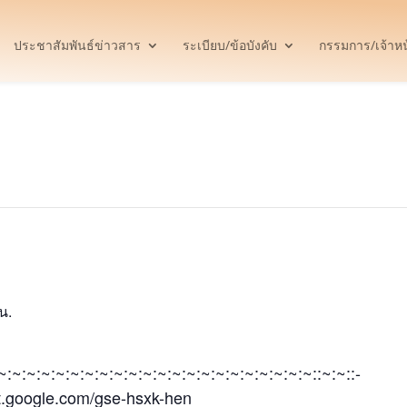
ประชาสัมพันธ์ข่าวสาร
ระเบียบ/ข้อบังคับ
กรรมการ/เจ้าหน้
น.
:~:~:~:~:~:~:~:~:~:~:~:~:~:~:~:~:~:~:~:~:~:~::~:~::-
et.google.com/gse-hsxk-hen