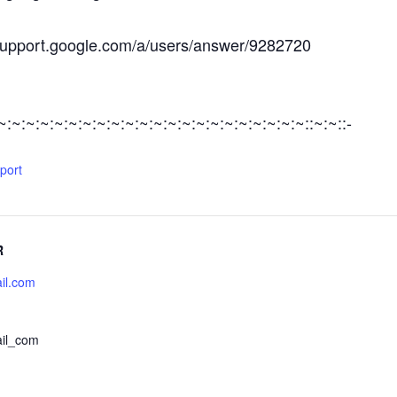
/support.google.com/a/users/answer/9282720
:~:~:~:~:~:~:~:~:~:~:~:~:~:~:~:~:~:~:~:~:~:~::~:~::-
xport
R
il.com
il_com