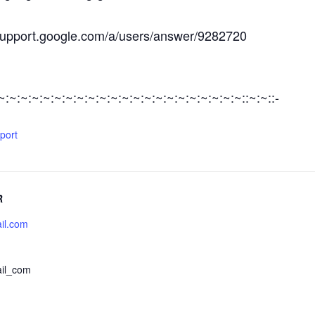
/support.google.com/a/users/answer/9282720
:~:~:~:~:~:~:~:~:~:~:~:~:~:~:~:~:~:~:~:~:~:~::~:~::-
xport
R
il.com
il_com