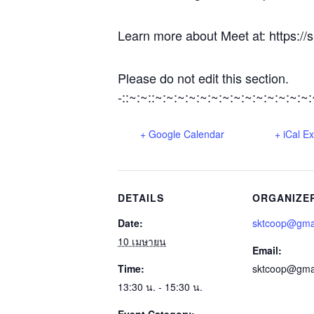
Learn more about Meet at: https:/
Please do not edit this section.
-::~:~::~:~:~:~:~:~:~:~:~:~:~:~:~:~
+ Google Calendar
+ iCal E
DETAILS
ORGANIZE
Date:
sktcoop@gma
10 เมษายน
Email:
Time:
sktcoop@gma
13:30 น. - 15:30 น.