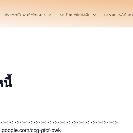
ประชาสัมพันธ์ข่าวสาร
ระเบียบ/ข้อบังคับ
กรรมการ/เจ้าหน้
ี้
:~:~:~:~:~:~:~:~:~:~:~:~:~:~:~:~:~:~:~:~:~:~::~:~::-
t.google.com/ccg-gfcf-bwk