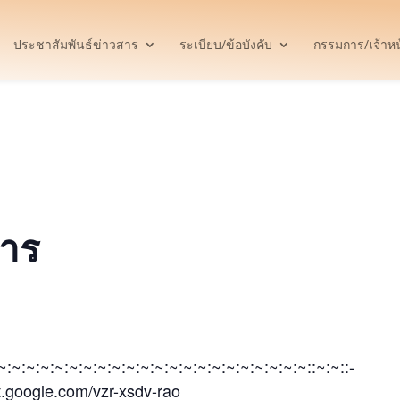
ประชาสัมพันธ์ข่าวสาร
ระเบียบ/ข้อบังคับ
กรรมการ/เจ้าหน้
การ
:~:~:~:~:~:~:~:~:~:~:~:~:~:~:~:~:~:~:~:~:~:~::~:~::-
t.google.com/vzr-xsdv-rao