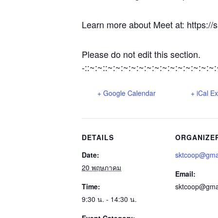
Learn more about Meet at: https:/
Please do not edit this section.
-::~:~::~:~:~:~:~:~:~:~:~:~:~:~:~:~
+ Google Calendar
+ iCal E
DETAILS
ORGANIZE
Date:
sktcoop@gma
20 พฤษภาคม
Email:
Time:
sktcoop@gma
9:30 น. - 14:30 น.