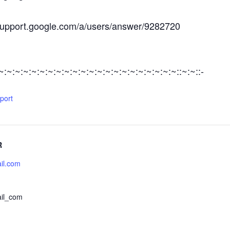
/support.google.com/a/users/answer/9282720
:~:~:~:~:~:~:~:~:~:~:~:~:~:~:~:~:~:~:~:~:~:~::~:~::-
xport
R
il.com
il_com