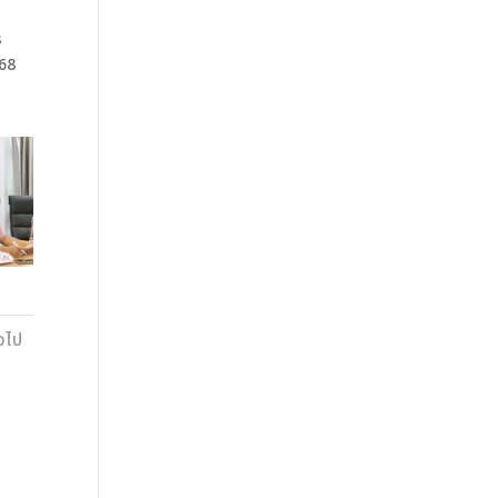
ร
568
อไป