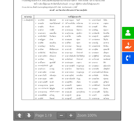
Page
1
/
9
Zoom
100%