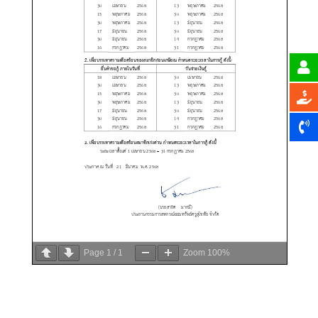
Page
1
/
1
Zoom
100%